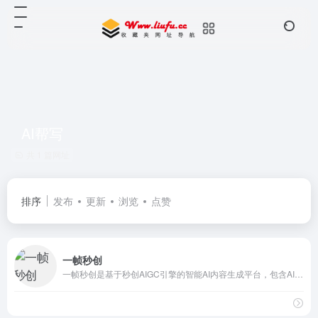
AI帮写
共 1 篇网址
排序
发布
更新
浏览
点赞
一帧秒创
一帧秒创是基于秒创AIGC引擎的智能AI内容生成平台，包含AI图文转视频、AI作画创作平台AI帮写，智能一键百家号、公众号、头条号、搜狐号、新浪微博等图文、文章转视频，为企业及自媒体提供一站式视频生产和AI作画的营销神器，全面提升内容创作效率。