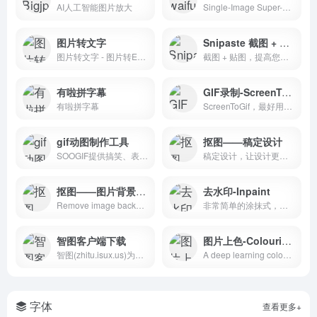
AI人工智能图片放大
Single-Image Super-Resolution for Anime-Style Art using Deep Convolutional Neural Networks. And it supports photo.
图片转文字
Snipaste 截图 + 贴图，提高您的工作效率
图片转文字 - 图片转Excel表格 - PDF转Word - 白描网页版
截图 + 贴图，提高您的工作效率
有啦拼字幕
GIF录制-ScreenToGif
有啦拼字幕
ScreenToGif，最好用的免费开源Gif动画录制工具
gif动图制作工具
抠图——稿定设计
SOOGIF提供搞笑、表情、美女、明星、热门事件GIF动图全搜索，GIF工具支持视频转GIF、图片合成GIF、GIF压缩、GIF编辑、GIF裁剪、在线录屏等功能。是QQ、微信斗图神器，微信公众号、微博、新媒体编辑GIF动图素材库，好玩的GIF出处发源地。
稿定设计，让设计更简单。稿定设计是一个简单有趣的图片视频设计平台，提供大量免费设计素材和免费设计和视频模板、在线抠图和电商海报设计模板等，一键搞定设计需求。
抠图——图片背景消除Remove Background from Image
去水印-Inpaint
Remove image backgrounds automatically in 5 seconds with just one click. Don't spend hours manually picking pixels. Upload your photo now &amp; see the magic.
非常简单的涂抹式，一键去水印软件
智图客户端下载
图片上色-ColouriseSG
智图(zhitu.isux.us)为图片智能选择合适的图片格式,支持在线jpg图片压缩,png图片压缩,并支持ps改变图片品质；在线生成webP图片,为你压缩图片以便节省带宽优化体验,为你提供WebP图片让你的站点高大上。
A deep learning colouriser prototype specifically for old Singaporean photos.
字体
查看更多+