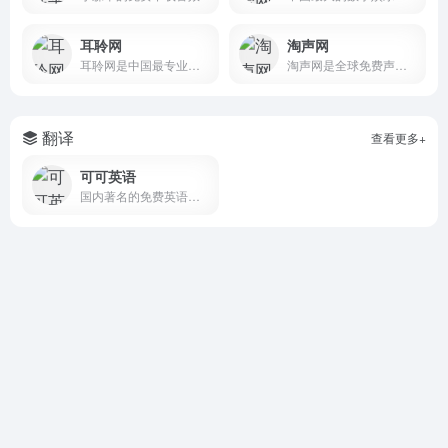
耳聆网
淘声网
耳聆网是中国最专业的声音分享平台，汇聚了国内众多专业录音师和业余声音爱好者，拥有庞大的声音资源云库和完善的版权保护及授权机制，满足音乐创作、影视后期、游戏配乐等领域的音频素材需求。
淘声网是全球免费声音素材聚合平台,独创toSound“吐司”声音搜索引擎,搭配AudioDown智能下载方案,游戏音效,影视配乐,实地录音,节奏音源,音乐样本,海量音频素材一键获取,免费个人/商业使用许可授权。
翻译
查看更多+
可可英语
国内著名的免费英语学习网站,主要频道有VOA慢速英语,VOA常速英语,bbc英语听力,英语口语,英文歌曲,影视英语,新概念,四六级等英语考试,同时提供大量音频和课件下载