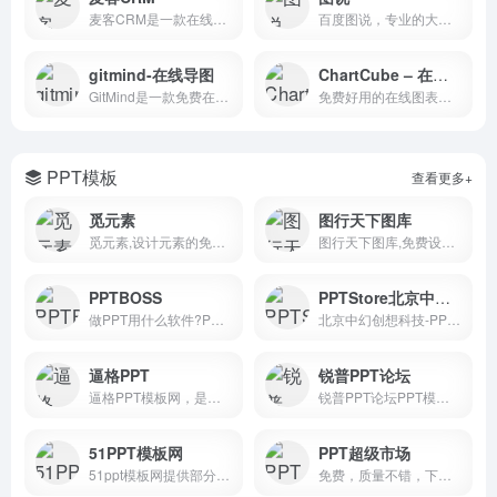
麦客CRM是一款在线表单制作工具，同时也是强大的客户信息处理和关系管理系统。她可以帮助你轻松完成信息收集与整理，实现客户挖掘与消息推送，并开展持续营销。
百度图说，专业的大数据可视化分析平台，零编程玩转图表，大数据彰显魅力。数据驱动，价值凸显。零编程，所见即所得。便捷分享，协同编辑。
gitmind-在线导图
ChartCube – 在线图表制作工具
GitMind是一款免费在线思维导图软件，支持Windows/Mac/Linux多平台操作及内容同步。它提供有海量的流程图、思维导图模板可供用户直接使用，支持在线制作流程图、思维导图、组织结构图、类图、用例图、ER图、网络拓扑图以及UML图等十多种图形。
免费好用的在线图表制作工具
PPT模板
查看更多+
觅元素
图行天下图库
觅元素,设计元素的免费下载网站,提供位图、透明背景素材、高清png、图片素材、漂浮元素、装饰元素、标签元素、字体元素、图标元素等免抠设计元素的免费下载.
图行天下图库,免费设计素材共享下载平台。提供海量免费素材,摄影作品,设计素材,视频素材,ppt模板,PSD源文件,矢量图,AI,CDR,EPS等多种高清图片素材免费下载，图行天下中国素材共享平台
PPTBOSS
PPTStore北京中幻创想科技
做PPT用什么软件?PPTBOSS-免费好用的在线PPT制作软件_海量精美PPT幻灯片模板,实用PPT教程.在线制作,在线预览.云端存储,不怕丢失.
北京中幻创想科技-PPTSTORE-原创PPT模板下载平台:为您提供专业的PPT模板和KEYNOTE模板下载、高端Keynote设计服务，PPT和Keynote培训服务. 服务热线:010-60789661
逼格PPT
锐普PPT论坛
逼格PPT模板网，是一个提供免费ppt模板下载的个人博客网站。除了PPT模板以外，博主李益达还会分享一些免费ppt模板制作教程和素材下载。
锐普PPT论坛PPT模板,PPT图表,专业PPT作品,精品PPT教程,免费... 最活跃的PPT制作人群、最精美的PPT作品、最丰富的PPT素材、最专业的PPT教程、最友好的PPT交流平台.是PPT高手必收藏的网站
51PPT模板网
PPT超级市场
51ppt模板网提供部分原创ppt模板及PPTer分享的优质ppt模板下载，动态ppt模板，宽屏ppt模板，PowerPoint模版背景，ppt模板素材、图表、特效等幻灯片模板设计教程下载。
免费，质量不错，下载按钮在右下方