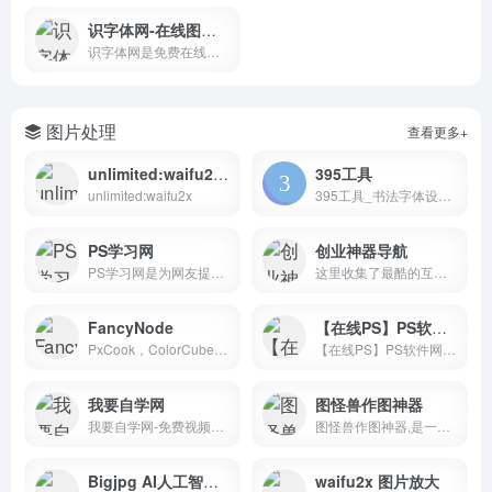
识字体网-在线图片字体识别网站
识字体网是免费在线字体识别、…
图片处理
查看更多+
unlimited:waifu2x 图片放大
395工具
unlimited:waifu2x
395工具_书法字体设计查询导航
PS学习网
创业神器导航
PS学习网是为网友提供PS教程,图片处理PS教程,文字效果PS教程,非主流制作等Photoshop教程和Photoshop视频教程的专业网站-[加强PS学习交流,共同提高PS水平,尽在PS学习网！]
这里收集了最酷的互联网工具和资源。欢迎推荐有价值的网站资源和创业者们分享。
FancyNode
【在线PS】PS软件网页版，ps在线图片处理工具photopea
PxCook，ColorCube与BigShear软件的开发团队。
【在线PS】PS软件网页版，ps在线图片处理工具photopea-稿定设计PS
我要自学网
图怪兽作图神器
我要自学网-免费视频教程,提供全方位软件学习，有3D教程，平面教程，多媒体制作教程，办公信息化教程，机械设计教程，网站制作教程,电脑培训
图怪兽作图神器,是一个在线ps图片编辑器,它相当于ps精简版软件,可提供微信编辑器功能,在线ps照片处理,拼图,图片制作,在线设计,平面设计,海报设计,在线图片处理等功能。图怪兽作图不求人处理简单易用,这款在线图片编辑软件让设计海报模板图片更轻松,帮助企业视觉营销投入成本更低。
Bigjpg AI人工智能图片放大
waifu2x 图片放大