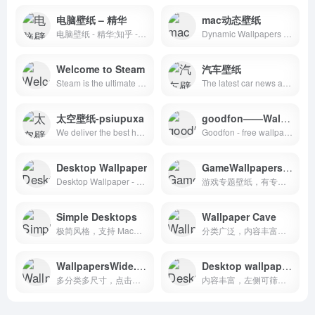
电脑壁纸 – 精华
mac动态壁纸
电脑壁纸 - 精华;知乎 - 有问题，就会有答案
Dynamic Wallpapers for macOS Mojave
Welcome to Steam
汽车壁纸
Steam is the ultimate destination for playing, discussing, and creating games.
The latest car news as well as a look at the automotive past with the best car pictures and wallpapers.
太空壁纸-psiupuxa
goodfon——Wallpapers
We deliver the best hand-picked wallpapers from all over the universe!
Goodfon - free wallpapers, a whole world of amazing images and photos on various subjects. Download free wallpapers and screensavers for mobile.
Desktop Wallpaper
GameWallpapers.com游戏专题壁纸
Desktop Wallpaper - Social Wallpapering
游戏专题壁纸，有专门的宽屏、双屏和多屏壁纸
Simple Desktops
Wallpaper Cave
极简风格，支持 Mac、iOS、安卓Simple Desktops
分类广泛，内容丰富，国内访问稍慢Wallpaper Cave
WallpapersWide.com
Desktop wallpapers hd
多分类多尺寸，点击尺寸可下载
内容丰富，左侧可筛选类型，国内访问稍慢