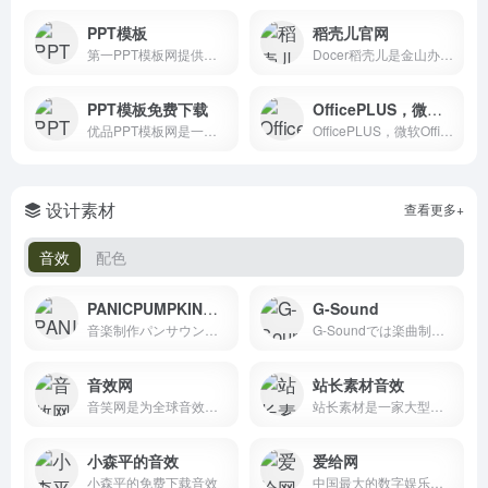
PPT模板
稻壳儿官网
第一PPT模板网提供各类PPT模板免费下载，PPT背景图，PPT素材，PPT背景，免费PPT模板下载，PPT图表，精美PPT下载，PPT课件下载，PPT背景图片免费下载；
Docer稻壳儿是金山办公旗下WPS办公资源分享平台,为WPS用户提供有需要的ppt模板、PPT背景图,PPT素材,PPT图表,ppt课件,文档模版,表格模板,云字体和图标图片素材资源；下载ppt模板,工作总结模板,个人求职应聘简历模版，就来稻壳儿官网，稻壳儿为每个人的进步加分！
PPT模板免费下载
OfficePLUS，微软Office官方在线模板网站！
优品PPT模板网是一家专注于分享高质量的免费PPT模板下载网站，包括图表、背景图片、素材、教程等各类PPT模板相关资源。致力于打造国内最大最权威的PPT下载一站式服务平台。
OfficePLUS，微软Office官方在线模板网站，为您提供各类精品PPT模板、PPT实用模块、Word求职简历、Excel图表、图片素材等资源，成为您职场和生活的加油站！
设计素材
查看更多+
音效
配色
PANICPUMPKIN游戏风格的音乐素材，免费
G-Sound
音楽制作パンサウンド | ゲームサウンド中心のBGM製作
G-Soundでは楽曲制作をはじめとした音楽制作のお仕事を承っております。 また、無料で商用利用可能な音楽素材を公開しています。ゲームや動画、PV等ご自由にお使い下さい。
音效网
站长素材音效
音笑网是为全球音效设计师、影视配乐师、音乐制作人、游戏音效师、背景音乐创作者等精心打造的一个垂直搜索和共享音效、配乐及声音素材的在线创作分享和推广平台！
站长素材是一家大型综合设计类素材网站，提供高清图片素材、PSD素材、PPT模板、网页模板、脚本素材、简历模板、QQ表情、矢量素材、3D素材、酷站欣赏、Flash动画等设计素材，免费安全快速下载。
小森平的音效
爱给网
小森平的免费下载音效
中国最大的数字娱乐免费素材下载网站,免费提供免费的音效配乐|3D模型|视频|游戏素材资源下载。