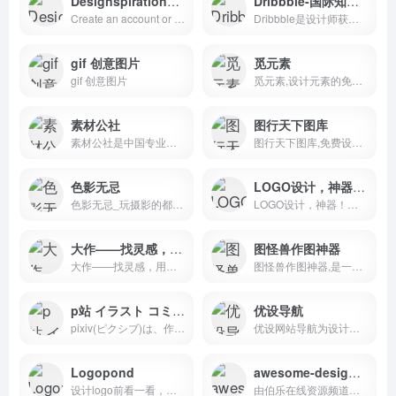
Designspiration——小pinterest
Dribbble-国际知名设计网站
Create an account or log in to Designspiration - An image &amp;amp; color search engine for creating mood boards and finding art, design, logos, photography, app &amp;amp; ui inspiration.
Dribbble是设计师获得灵感，反馈，社区和工作的地方，是您发现和与世界各地设计师建立联系的最佳资源。
gif 创意图片
觅元素
gif 创意图片
觅元素,设计元素的免费下载网站,提供位图、透明背景素材、高清png、图片素材、漂浮元素、装饰元素、标签元素、字体元素、图标元素等免抠设计元素的免费下载.
素材公社
图行天下图库
素材公社是中国专业的广告设计素材、VI设计素材、电商模板素材网和高清图片下载网站，提供海量的招聘海报模板素材、VI设计素材、名片设计素材、LOGO素材、网页设计模板等PS素材和高清图片下载，为设计行业优质的中国素材网站。
图行天下图库,免费设计素材共享下载平台。提供海量免费素材,摄影作品,设计素材,视频素材,ppt模板,PSD源文件,矢量图,AI,CDR,EPS等多种高清图片素材免费下载，图行天下中国素材共享平台
色影无忌
LOGO设计，神器！人工智能在线设计LOGO，生成企业名片，打造专业品牌！
色影无忌_玩摄影的都在这里
LOGO设计，神器！人工智能在线设计LOGO，生成企业名片，打造专业品牌！
大作——找灵感，用大作
图怪兽作图神器
大作——找灵感，用大作
图怪兽作图神器,是一个在线ps图片编辑器,它相当于ps精简版软件,可提供微信编辑器功能,在线ps照片处理,拼图,图片制作,在线设计,平面设计,海报设计,在线图片处理等功能。图怪兽作图不求人处理简单易用,这款在线图片编辑软件让设计海报模板图片更轻松,帮助企业视觉营销投入成本更低。
p站 イラスト コミュニケーションサービス[pixiv(ピクシブ)]
优设导航
pixiv(ピクシブ)は、作品の投稿・閲覧が楽しめる「イラストコミュニケーションサービス」です。幅広いジャンルの作品が投稿され、ユーザー発の企画やメーカー公認のコンテストが開催されています。
优设网站导航为设计师提供ps教程、UI设计、素材下载、高清图库、配色方案、用户体验、网页设计等全方位设计师网站导航指引。每周更新及时，是优秀设计联盟（SDC）旗下最实用、最专业、最全面、最好用的设计师导航！
Logopond
awesome-design-cn
设计logo前看一看，找下灵感很不错
由伯乐在线资源频道综合整理。包含：ICON图标、Logo设计、PhotoShop插件、交互设计工具、流程图、线框图/原型图、设计博客、设计工具设计教程、设计素材、配色方案、高清图库等等