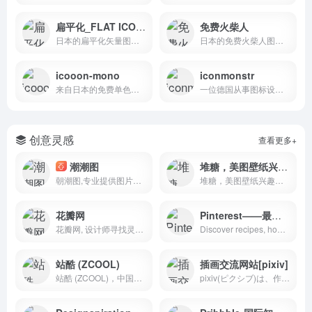
扁平化_FLAT ICON DESIGN
免费火柴人
日本的扁平化矢量图标，免费可商用
日本的免费火柴人图标，搜索词可以是英文和日文
icooon-mono
iconmonstr
来自日本的免费单色图标库
一位德国从事图标设计的设计师创建（免费）
创意灵感
查看更多+
潮潮图
堆糖，美图壁纸兴趣社区
朝潮图,专业提供图片定制服务,汇集了各种免费高清广告图片设计,插画动图,壁纸,PNG免扣,TIF等PSAI打印等高清素材免费下载,由顶尖的设计师供稿，满足各个行业的商用需求，需要的就看看吧。
堆糖，美图壁纸兴趣社区。收录几十亿高清优质图片，数千万用户的珍藏分享，一键收藏下载美图，点亮生活无限灵感，做你的美好研究所：拥有高清壁纸、情侣头像、明星爱豆、影视动漫、情感文字、表情包、绘画手帐、P图教程、美妆穿搭、歌词台词、可爱萌宠等多种图片分类。你想要的风景壁纸、聊天背景、朋友圈背景、动漫头像都可以在这里找到。
花瓣网
Pinterest——最大国际图库 ；Pinterest （文艺范图片分享平台）
花瓣网, 设计师寻找灵感的天堂！图片素材领导者，帮你采集、发现网络上你喜欢的事物。你可以用它收集灵感,保存有用的素材,计划旅行,晒晒自己想要的东西
Discover recipes, home ideas, style inspiration and other ideas to try.
站酷 (ZCOOL)
插画交流网站[pixiv]
站酷 (ZCOOL)，中国设计师互动平台。深耕设计领域十四年，站酷聚集了1200万设计师、摄影师、插画师、艺术家、创意人，设计创意群体中具有较高的影响力与号召力。
pixiv(ピクシブ)は、作品の投稿・閲覧が楽しめる「イラストコミュニケーションサービス」です。幅広いジャンルの作品が投稿され、ユーザー発の企画やメーカー公認のコンテストが開催されています。