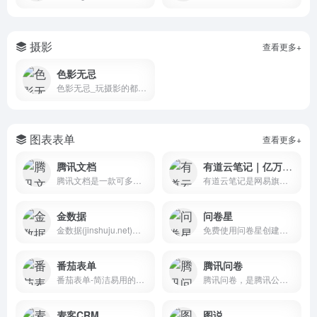
摄影
查看更多+
色影无忌
色影无忌_玩摄影的都在这里
图表表单
查看更多+
腾讯文档
有道云笔记｜亿万用户的选择
腾讯文档是一款可多人协作的在线文档，可同时编辑Word、Excel和PPT文档，云端实时保存。可针对QQ、微信好友设置文档访问、编辑权限，支持多种版本Word、Excel和PPT文档模板。
有道云笔记是网易旗下专注办公提效的笔记软件，支持多端同步，用户可以随时随地对线上资料进行编辑、分享以及协同
金数据
问卷星
金数据(jinshuju.net)是人人可用的在线表单工具，快速创建问卷调查、活动报名、意见反馈、信息登记、在线订单、考试测评等表单，自动化收集整理数据，节省工作时间，更聪明、更体面的完成工作。
免费使用问卷星创建问卷调查、在线考试、360度评估等应用；问卷星提供2700万问卷调查模板；统计分析报告和原始答卷可免费下载；问卷星支持手机填写、微信群发、红包抽奖、自定义域名等功能；超过18亿人次在问卷星上填写问卷调查。
番茄表单
腾讯问卷
番茄表单-简洁易用的在线表单设计、数据管理工具，提供海量模板、即时统计、移动办公、团队协作等功能。适配在线报名、满意度调查、产品反馈、信息登记、预约订购、行政财务等各种需要收集信息的场景，还可嵌入至微信公众号、企业网站等多种渠道，后台生成的报表让数据分析更简单，帮助你轻松完成客户管理和营销工作。
腾讯问卷，是腾讯公司推出的免费、专业的问卷调查系统。提供多种方式创建问卷，简单高效的编辑方式，强大的逻辑设置功能，专业的数据统计和样本甄别，让您轻松开启调研工作。
麦客CRM
图说