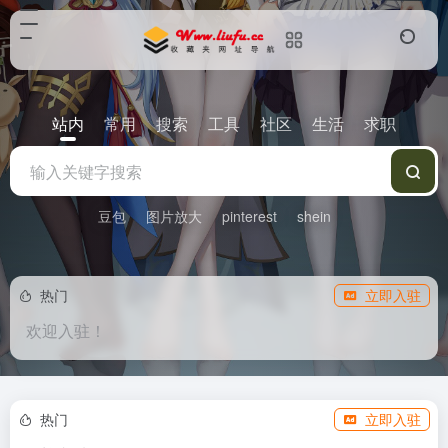
站内
常用
搜索
工具
社区
生活
求职
豆包
图片放大
pinterest
shein
热门
立即入驻
欢迎入驻！
热门
立即入驻