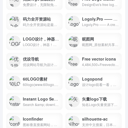
免费设计，无限制免费下载，无论你董不懂设计,仅需1分钟，您就可以自助设计出专业、精美的LOGO, 并可免费下载，这里有数万套LOGO模板,数百种专属字体选择,自由搭配一目了然
DesignEvo's free logo maker helps you create custom logos in minutes, no design experience needed. Try with millions of icons and 100+ fonts immediately!
码力全开资源站
Logoly.Pro —— A creative Logo Generator
码力全开资源站是最有用的产品/设计师/独立开发者的资源库。
Logoly.Pro —— A creative Logo Generator
LOGO设计，神器！人工智能在线设计LOGO，生成企业名片，打造专业品牌！
昵图网
LOGO设计，神器！人工智能在线设计LOGO，生成企业名片，打造专业品牌！
昵图网_原创素材共享平台.图片素材图库提供海量原创素材,图片下载,摄影作品,设计素材,视频素材,ppt模板,PSD源文件,矢量图,AI,CDR,EPS等高清图片下载.
优设导航
Free vector icons
优设网站导航为设计师提供ps教程、UI设计、素材下载、高清图库、配色方案、用户体验、网页设计等全方位设计师网站导航指引。每周更新及时，是优秀设计联盟（SDC）旗下最实用、最专业、最全面、最好用的设计师导航！
4,484,500+Freevectoricons…
60LOGO素材
Logopond
60logo(www.60logo.com),logo设计师交流平台.标志设计大师们都潜伏于此，80,90新锐logo设计师,在此分享了他们的logo设计,品牌标志设计,公司logo设计和文字logo设计等优秀作品。
设计logo前看一看，找下灵感很不错
Instant Logo Search
矢量logo下载
Search &amp; download thousands of logos instantly
知名Logo矢量资源下载 荷兰
Iconfinder
silhouette-ac
图标垂直搜索网站，授权免费等可筛选
支持中文搜索，日本大阪的免费矢量图库