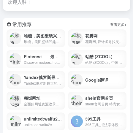
欢迎入驻！
常用推荐
查看更多+
堆糖，美图壁纸兴趣社区
花瓣网
堆糖，美图壁纸兴趣社区。收录几十亿高清优质图片，数千万用户的珍藏分享，一键收藏下载美图，点亮生活无限灵感，做你的美好研究所：拥有高清壁纸、情侣头像、明星爱豆、影视动漫、情感文字、表情包、绘画手帐、P图教程、美妆穿搭、歌词台词、可爱萌宠等多种图片分类。你想要的风景壁纸、聊天背景、朋友圈背景、动漫头像都可以在这里找到。
花瓣网, 设计师寻找灵感的天堂！图片素材领导者，帮你采集、发现网络上你喜欢的事物。你可以用它收集灵感,保存有用的素材,计划旅行,晒晒自己想要的东西
Pinterest——最大国际图库 ；Pinterest （文艺范图片分享平台）
站酷 (ZCOOL)
Discover recipes, home ideas, style inspiration and other ideas to try.
站酷 (ZCOOL)，中国设计师互动平台。深耕设计领域十四年，站酷聚集了1200万设计师、摄影师、插画师、艺术家、创意人，设计创意群体中具有较高的影响力与号召力。
Yandex俄罗斯最大的搜索引擎
Google翻译
Yandex俄罗斯最大的搜索引擎 Yandex是俄罗斯重要网络服务门户之一
稀饭网址
shein官网首页
全面的网址资源收录站，包含了最近超火的AI工具、影视娱乐、资源下载等内容
shein官网首页 時尚女裝 | 最新潮流趨勢 |
unlimited:waifu2x 图片放大
395工具
unlimited:waifu2x
395工具_书法字体设计查询导航