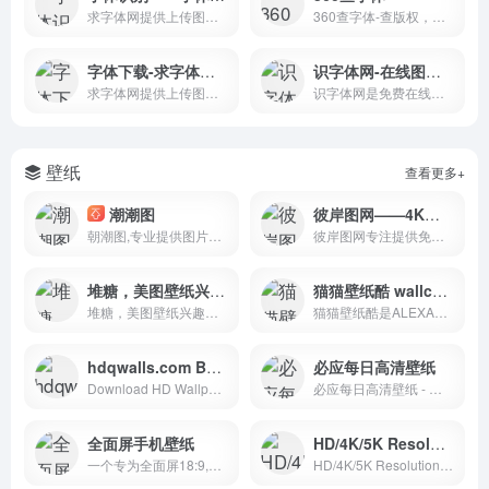
求字体网提供上传图片找字体、字体实时预览、字体下载、字体版权检测、字体补齐等服务，本网站可识别中文、英文、日韩、书法等多种字体。只要上传图片或输入字体名称，就可以帮您找字体。
360查字体-查版权，免纠纷
字体下载-求字体网提供中文和英文字体库下载、识别与预览服务，找字体的好帮手
识字体网-在线图片字体识别网站
求字体网提供上传图片找字体、字体实时预览、字体下载、字体版权检测、字体补齐等服务，本网站可识别中文、英文、日韩、书法等多种字体。只要上传图片或输入字体名称，就可以帮您找字体。
识字体网是免费在线字体识别、…
壁纸
查看更多+
潮潮图
彼岸图网——4K壁纸
朝潮图,专业提供图片定制服务,汇集了各种免费高清广告图片设计,插画动图,壁纸,PNG免扣,TIF等PSAI打印等高清素材免费下载,由顶尖的设计师供稿，满足各个行业的商用需求，需要的就看看吧。
彼岸图网专注提供免费4K壁纸,4K图片,4K图片原图下载,4K,5K,6K,7K,8K壁纸图片素材,包含4K风景壁纸、4K美女壁纸、4K游戏壁纸、4K明星壁纸、4K卡通动漫壁纸、4K动物壁纸、4K汽车壁纸等。把4K高清壁纸推荐给您,让您更快的找到您想要的4K壁纸
堆糖，美图壁纸兴趣社区
猫猫壁纸酷 wallcoo.com：专业壁纸下载站，提供多分辨率桌面壁纸、宽屏壁纸。
堆糖，美图壁纸兴趣社区。收录几十亿高清优质图片，数千万用户的珍藏分享，一键收藏下载美图，点亮生活无限灵感，做你的美好研究所：拥有高清壁纸、情侣头像、明星爱豆、影视动漫、情感文字、表情包、绘画手帐、P图教程、美妆穿搭、歌词台词、可爱萌宠等多种图片分类。你想要的风景壁纸、聊天背景、朋友圈背景、动漫头像都可以在这里找到。
猫猫壁纸酷是ALEXA世界排名最高的专业壁纸站，免费提供最优秀的桌面壁纸和宽屏壁纸资源，提供多风格多分辨率桌面壁纸下载，包括：月历、风景、卡通、明星、插画、绘画、电影、游戏、动物、体育等。
hdqwalls.com Best Source For HD
必应每日高清壁纸
Download HD Wallpapers, Desktop Wallpapers, Widescreen Wallpapers In High Quality
必应每日高清壁纸 - 精彩，从这里开始
全面屏手机壁纸
HD/4K/5K Resolution Wallpapers/Backgrounds ▪ Wallroom.io
一个专为全面屏18:9,19:9手机适配的免费超清壁纸图片下载网站，兼容安卓，ios,包含4K手机壁纸，曲面屏，刘海屏，3D动态壁纸,已适配目前所有的品牌手机，包含三星曲面屏,iphoneX壁纸,oppo全面屏壁纸,vivo全面屏壁纸,小米,华为全面屏壁纸,一加全面屏壁纸,等所有全面屏手机。
HD/4K/5K Resolution Wallpapers/Backgrounds &#9642; Wallroom.io