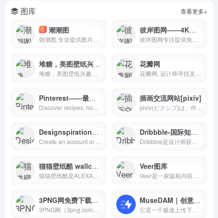
图库
查看更多+
潮潮图
彼岸图网——4K壁纸
朝潮图,专业提供图片定制服务,汇集了各种免费高清广告图片设计,插画动图,壁纸,PNG免扣,TIF等PSAI打印等高清素材免费下载,由顶尖的设计师供稿，满足各个行业的商用需求，需要的就看看吧。
彼岸图网专注提供免费4K壁纸,4K图片,4K图片原图下载,4K,5K,6K,7K,8K壁纸图片素材,包含4K风景壁纸、4K美女壁纸、4K游戏壁纸、4K明星壁纸、4K卡通动漫壁纸、4K动物壁纸、4K汽车壁纸等。把4K高清壁纸推荐给您,让您更快的找到您想要的4K壁纸
堆糖，美图壁纸兴趣社区
花瓣网
堆糖，美图壁纸兴趣社区。收录几十亿高清优质图片，数千万用户的珍藏分享，一键收藏下载美图，点亮生活无限灵感，做你的美好研究所：拥有高清壁纸、情侣头像、明星爱豆、影视动漫、情感文字、表情包、绘画手帐、P图教程、美妆穿搭、歌词台词、可爱萌宠等多种图片分类。你想要的风景壁纸、聊天背景、朋友圈背景、动漫头像都可以在这里找到。
花瓣网, 设计师寻找灵感的天堂！图片素材领导者，帮你采集、发现网络上你喜欢的事物。你可以用它收集灵感,保存有用的素材,计划旅行,晒晒自己想要的东西
Pinterest——最大国际图库 ；Pinterest （文艺范图片分享平台）
插画交流网站[pixiv]
Discover recipes, home ideas, style inspiration and other ideas to try.
pixiv(ピクシブ)は、作品の投稿・閲覧が楽しめる「イラストコミュニケーションサービス」です。幅広いジャンルの作品が投稿され、ユーザー発の企画やメーカー公認のコンテストが開催されています。
Designspiration——小pinterest
Dribbble-国际知名设计网站
Create an account or log in to Designspiration - An image &amp;amp; color search engine for creating mood boards and finding art, design, logos, photography, app &amp;amp; ui inspiration.
Dribbble是设计师获得灵感，反馈，社区和工作的地方，是您发现和与世界各地设计师建立联系的最佳资源。
猫猫壁纸酷 wallcoo.com：专业壁纸下载站，提供多分辨率桌面壁纸、宽屏壁纸。
Veer图库
猫猫壁纸酷是ALEXA世界排名最高的专业壁纸站，免费提供最优秀的桌面壁纸和宽屏壁纸资源，提供多风格多分辨率桌面壁纸下载，包括：月历、风景、卡通、明星、插画、绘画、电影、游戏、动物、体育等。
Veer是一家版权内容提供商，内容来自微利图库鼻祖iStock，拥有亿级优质图片资源，包含图片、插画、矢量图、设计素材等，100%正版，单张低至4元，永久商用使用权；目前拥有25万供图者，每天有近10万张高清图片入库，需求商业正版高清图片素材网站，就到Veer图库。
3PNG网免费下载高清png图片免抠素材库 三元素3png.com
MuseDAM｜创意人的云端设计资产管理器
3PNG网（3png.com）是国内专注高清png元素免抠图片素材库！专注提供漂浮、装饰、卡通、促销、节日、艺术字、图标、动物、植物、边框、PPT、人物、城市地标、标徽LOGO等免费的png图片和素材，从此无需抠图，百万精品高清png图片免费下载。
它是一个极速上传下载、云端协作、超大文件快传、安全、便捷收集、分享协作的数字资产管理系统