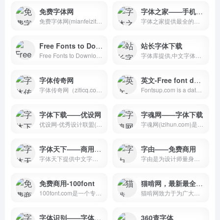
免费字体网
字体之家——手机字体下载大全
免费字体网(mianfeiziti.com)，国内领先的完全免费的字体下载网站，本站提供字体免费下载、字体设计、字体创造教程、字体资讯和其他字体相关的内容！本站完全免费！简单注册，即可免费下载！
字体之家提供最全的免费手机字体和手机软件下载,包括各种字体打包下载,中文字体,英文字体,ps字体,艺术字体,手机软件，字体工具等,专注于为网民提供字体下载服务
Free Fonts to Download + Premium Typefaces
站长字体下载
Free Fonts to Download + Premium Typefaces
字体库提供,中文字体下载,英文字体下载,书法字体下载,繁体字体下载,艺术字体下载,广告字体下载,方正字体下载,草书字体下载,毛笔字体下载,字体设计下载,书法字体下载,字体库,等字体免费下载
字体传奇网
英文-Free font downloads
字体传奇网（ziticq.com）,是以字体,logo,品牌,创意,字库字体下载,设计师学习交流,设计教程公开课,互动为主的一个平台,在这里有一群志同道合的朋友,他们为了设计不抛弃,不放弃,旨在共同提高大家的设计水平,为设计而坚持！
Fontsup.com is a database containing 130934 free fonts. You can share and download free fonts, truetype fonts, windows fonts and mac fonts.
字体下载——优设网
字魂网——字体下载
优设网-优秀设计联盟(SDC)，是国内优秀的设计师学习平台，拥有海量优质设计文章，包含了PS教程，AI教程，UI设计，网页设计，排版教程等。学设计，上优设！
字魂网(izihun.com)是一家提供商用字体下载授权,字体定制,免费字体下载,字体授权,中文字体设计,字体大全以及在线字体转换器的字体公司,致力于让所有人用得起正版字体.
字体天下——商用免费的中文字体
字由——免费商用
字体天下提供中文字体、手写字体、英文字体、图形字体等各种字体的高速免费下载和在线预览服务.
字由是为设计师量身定做的一款字体下载管理工具。这里收集了国内外上千款精选字体，不仅让你轻松、自由和高效的使用字体，还为你展示了每款字体的详细信息和精选的字体文章。字由将成为你设计中的好帮手，让你领略字体在设计中的更多精彩。
免费商用-100font
猫啃网，最新最全的可免费商用中文字体下载网站！喵啃~
100font.com是一个专门收集整理“免费商用字体、免版权字体、没有版权的字体、无版权的字体”的字体下载网站，免费下载、免费商用！
猫啃网致力于为广大设计师提供最新最全且免费的，可商用，无版权问题的免费字体下载。喵啃网会不定期搜集更多最新发布的免费商用字体与大家分享，欢迎大家常来逛逛。
字体识别——字体下载
360查字体