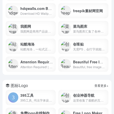
hdqwalls.com Best Source For HD
freepik素材网官网
Download HD Wallpapers, Desktop Wallpapers, Widescreen Wallpapers In High Quality
我图网
菜鸟图库
我图网是商用产品设计方案服务商,为生产商提供工业品牌包装设计解决方案,包括背景墙/文化墙/装饰画/包装/样机/CAD/印花图案以及党政类的PPT/Word/Excel模板下载,找正版图片设计素材就上我图网.
菜鸟图库汇集了各种免费高清广告图片设计、电商淘宝、企业办公模板、视频、配乐、音效、字体、插画动图、装饰模型等素材，由顶尖的设计师供稿，满足各个行业的商用需求，下载高品质免费素材就到菜鸟图库
站酷海洛
创客贴
站酷海洛，一站式正版视觉内容平台，站酷旗下品牌。授权内容包含商业图片、艺术插画、矢量、视频、音乐素材、字体等，已先后为阿里巴巴、京东、亚马逊、小米、联想、奥美、盛世长城、百度、360、招商银行、工商银行等数万家企业级客户提供全方位安全、高效、优质的视觉创意解决方案。
无需PS，会打字就能用的图片、视频编辑器。8000万图片素材在线编辑，换图改字生成精美设计。自动抠图，高清背景，设计不求人，商用有版权
Attention Required!
Beautiful Free Images & Pictures
Attention Required! | Cloudflare
Beautiful, free images and photos that you can download and use for any project. Better than any royalty free or stock photos.
图标Logo
查看更多+
395工具
创业神器导航
395工具_书法字体设计查询导航
这里收集了最酷的互联网工具和资源。欢迎推荐有价值的网站资源和创业者们分享。
免费logo在线制作
Free Logo Maker