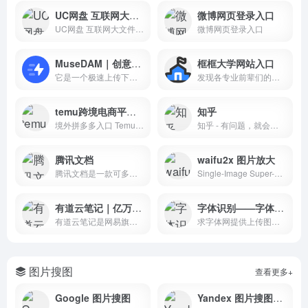
UC网盘 互联网大文件传输助手
微博网页登录入口
UC网盘 互联网大文件高速传输助手
微博网页登录入口
MuseDAM｜创意人的云端设计资产管理器
框框大学网站入口
它是一个极速上传下载、云端协作、超大文件快传、安全、便捷收集、分享协作的数字资产管理系统
发现各专业前辈们的学习建议
temu跨境电商平台商家入口
知乎
境外拼多多入口 Temu是一个...
知乎 - 有问题，就会有答案
腾讯文档
waifu2x 图片放大
腾讯文档是一款可多人协作的在线文档，可同时编辑Word、Excel和PPT文档，云端实时保存。可针对QQ、微信好友设置文档访问、编辑权限，支持多种版本Word、Excel和PPT文档模板。
Single-Image Super-Resolution for Anime-Style Art using Deep Convolutional Neural Networks. And it supports photo.
有道云笔记｜亿万用户的选择
字体识别——字体下载
有道云笔记是网易旗下专注办公提效的笔记软件，支持多端同步，用户可以随时随地对线上资料进行编辑、分享以及协同
求字体网提供上传图片找字体、字体实时预览、字体下载、字体版权检测、字体补齐等服务，本网站可识别中文、英文、日韩、书法等多种字体。只要上传图片或输入字体名称，就可以帮您找字体。
图片搜图
查看更多+
Google 图片搜图
Yandex 图片搜图工具