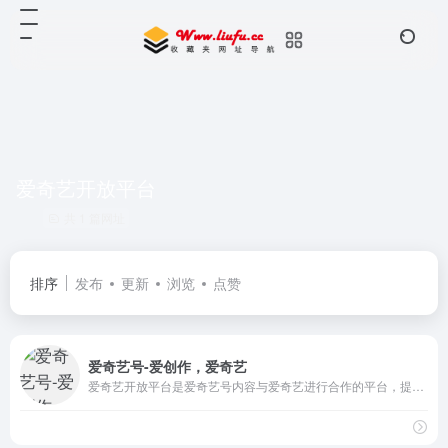
爱奇艺开放平台
共 1 篇网址
排序
发布
更新
浏览
点赞
爱奇艺号-爱创作，爱奇艺
爱奇艺开放平台是爱奇艺号内容与爱奇艺进行合作的平台，提供视频合作（网络大电影、网剧、儿童、动漫、教育等类型视频）、自媒体、文学创作、漫画作品、泡泡圈主、直播主播等各种类型的深度合作。