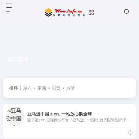
amazon
共 1 篇网址
排序
发布
更新
浏览
点赞
亚马逊中国 z.cn, 一站放心购全球
亚马逊z.cn-国际网购平台「亚马逊」中国站,数万国际品牌,千万选品,货源信誉及品质保障,服装鞋靴／母婴／保健／美妆／家居／图书等直邮到手,Prime 会员单笔订单满￥200享跨境免邮。