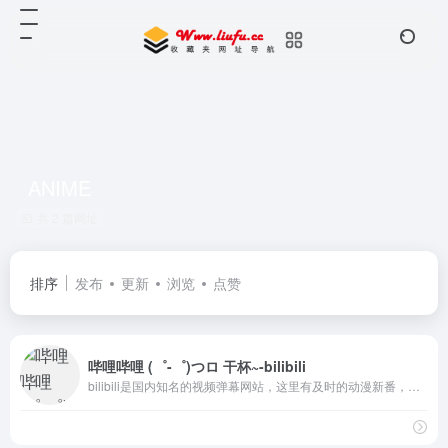
ANIME
共 2 篇网址
排序
发布
更新
浏览
点赞
哔哩哔哩 (゜-゜)つロ 干杯~-bilibili
bilibili是国内知名的视频弹幕网站，这里有及时的动漫新番，活跃的ACG氛围，有创意的Up主。大家可以在这里找到许多欢乐。