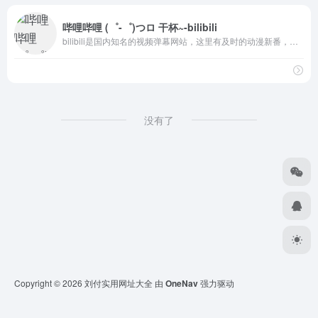
哔哩哔哩 (゜-゜)つロ 干杯~-bilibili
bilibili是国内知名的视频弹幕网站，这里有及时的动漫新番，活跃的ACG氛围，有创意的Up主。大家可以在这里找到许多欢乐。
没有了
Copyright © 2026
刘付实用网址大全
由
OneNav
强力驱动