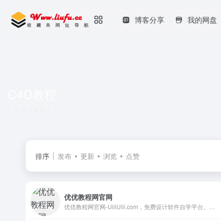
博客分享
我的网盘
C4D教程
共 1 篇网址
排序
发布
更新
浏览
点赞
优优教程网官网
优优教程网官网-UiiiUiii.com，免费设计软件自学平台。为网友及设计人员提供原创平面、UI、网页、C4D、Sketch、动效等免费教程。提供软件下载安装教程。优设网旗下站点。