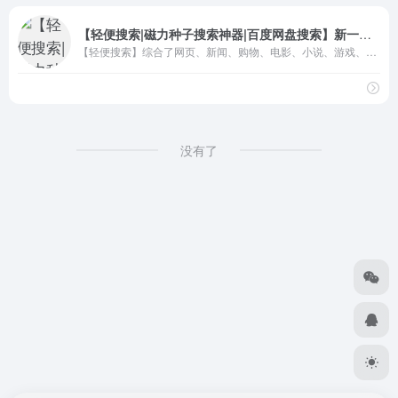
【轻便搜索|磁力种子搜索神器|百度网盘搜索】新一代综合搜索引擎
【轻便搜索】综合了网页、新闻、购物、电影、小说、游戏、软件、百度云资源、网盘资源、百度网盘搜索、图片搜索、BT番号搜索神器、磁力搜索引擎，种子搜索网站。综合搜索功能，以轻便快捷实用为宗旨，力求打造最权威的新一代综合搜索引擎。
没有了