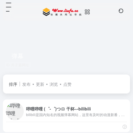
弹幕
共 2 篇网址
排序
发布
更新
浏览
点赞
哔哩哔哩 (゜-゜)つロ 干杯~-bilibili
bilibili是国内知名的视频弹幕网站，这里有及时的动漫新番，活跃的ACG氛围，有创意的Up主。大家可以在这里找到许多欢乐。