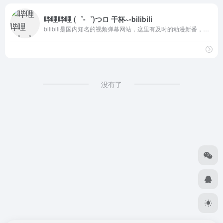
哔哩哔哩 (゜-゜)つロ 干杯~-bilibili
bilibili是国内知名的视频弹幕网站，这里有及时的动漫新番，活跃的ACG氛围，有创意的Up主。大家可以在这里找到许多欢乐。
没有了