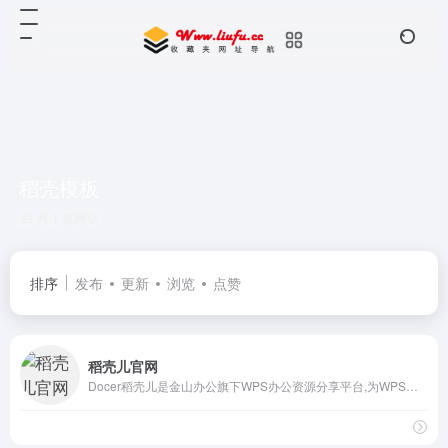
稻壳模板
共 1 篇网址
排序
发布
更新
浏览
点赞
稻壳儿官网
Docer稻壳儿是金山办公旗下WPS办公资源分享平台,为WPS用户提供有需要的ppt模板、PPT背景图,PPT素材,PPT图表,ppt课件,文档模版,表格模板,云字体和图标图片素材资源；下载ppt模板,工作总结模板,个人求职应聘简历模版，就来稻壳儿官网，稻壳儿为每个人的进步加分！