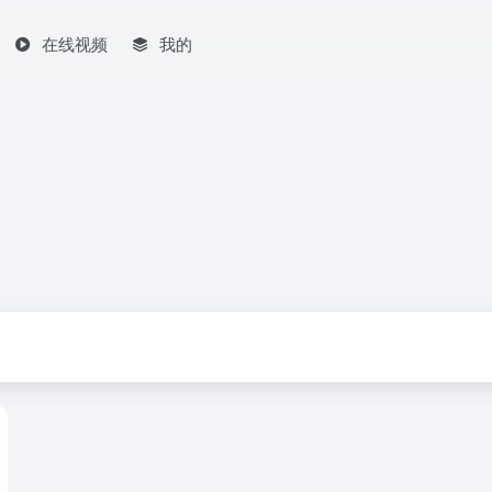
在线视频
我的