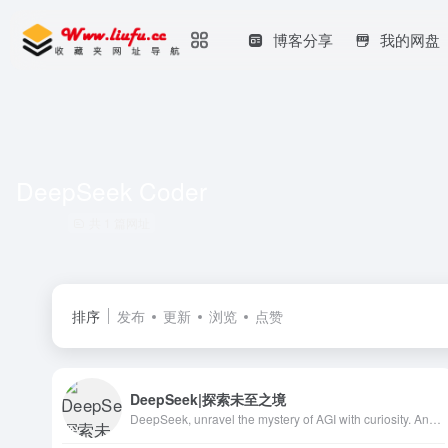
博客分享
我的网盘
DeepSeek Coder
共 1 篇网址
排序
发布
更新
浏览
点赞
DeepSeek|探索未至之境
DeepSeek, unravel the mystery of AGI with curiosity. Answer the essential question with long-termism.