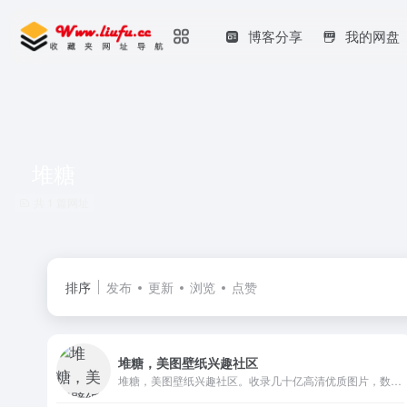
博客分享
我的网盘
堆糖
共 1 篇网址
排序
发布
更新
浏览
点赞
堆糖，美图壁纸兴趣社区
堆糖，美图壁纸兴趣社区。收录几十亿高清优质图片，数千万用户的珍藏分享，一键收藏下载美图，点亮生活无限灵感，做你的美好研究所：拥有高清壁纸、情侣头像、明星爱豆、影视动漫、情感文字、表情包、绘画手帐、P图教程、美妆穿搭、歌词台词、可爱萌宠等多种图片分类。你想要的风景壁纸、聊天背景、朋友圈背景、动漫头像都可以在这里找到。