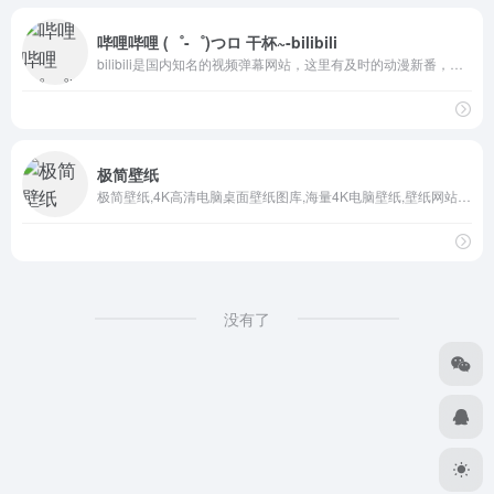
哔哩哔哩 (゜-゜)つロ 干杯~-bilibili
bilibili是国内知名的视频弹幕网站，这里有及时的动漫新番，活跃的ACG氛围，有创意的Up主。大家可以在这里找到许多欢乐。
极简壁纸
极简壁纸,4K高清电脑桌面壁纸图库,海量4K电脑壁纸,壁纸网站,美女,动漫,风景,4k高清,4k超清,电脑壁纸桌面
没有了