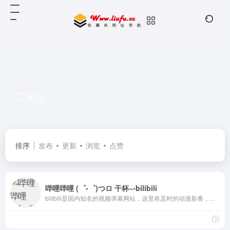
二次元
共 3 篇网址
排序
发布
更新
浏览
点赞
哔哩哔哩 (゜-゜)つロ 干杯~-bilibili
bilibili是国内知名的视频弹幕网站，这里有及时的动漫新番，活跃的ACG氛围，有创意的Up主。大家可以在这里找到许多欢乐。