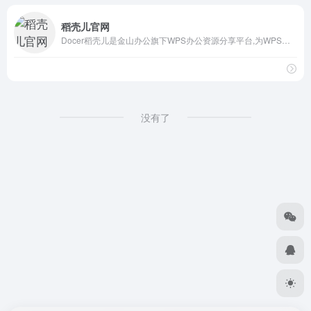
稻壳儿官网
Docer稻壳儿是金山办公旗下WPS办公资源分享平台,为WPS用户提供有需要的ppt模板、PPT背景图,PPT素材,PPT图表,ppt课件,文档模版,表格模板,云字体和图标图片素材资源；下载ppt模板,工作总结模板,个人求职应聘简历模版，就来稻壳儿官网，稻壳儿为每个人的进步加分！
没有了