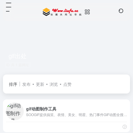
gif出处
共 1 篇网址
排序
发布
更新
浏览
点赞
gif动图制作工具
SOOGIF提供搞笑、表情、美女、明星、热门事件GIF动图全搜索，GIF工具支持视频转GIF、图片合成GIF、GIF压缩、GIF编辑、GIF裁剪、在线录屏等功能。是QQ、微信斗图神器，微信公众号、微博、新媒体编辑GIF动图素材库，好玩的GIF出处发源地。