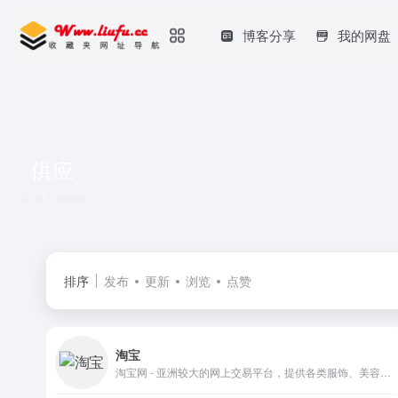
博客分享
我的网盘
供应
共 1 篇网址
排序
发布
更新
浏览
点赞
淘宝
淘宝网 - 亚洲较大的网上交易平台，提供各类服饰、美容、家居、数码、话费/点卡充值… 数亿优质商品，同时提供担保交易(先收货后付款)等安全交易保障服务，并由商家提供退货承诺、破损补寄等消费者保障服务，让你安心享受网上购物乐趣！