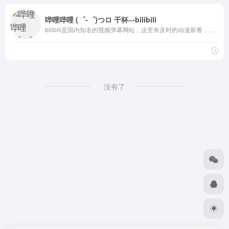
哔哩哔哩 (゜-゜)つロ 干杯~-bilibili
bilibili是国内知名的视频弹幕网站，这里有及时的动漫新番，活跃的ACG氛围，有创意的Up主。大家可以在这里找到许多欢乐。
没有了