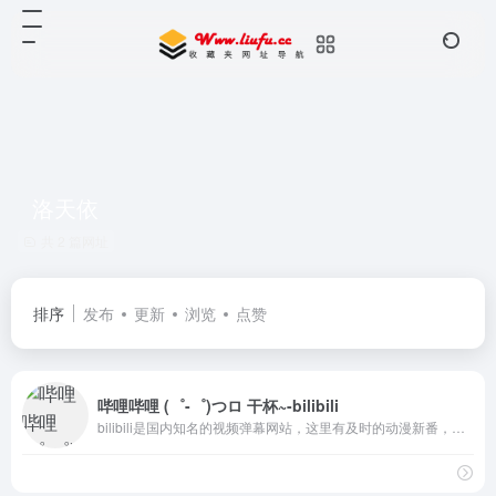
洛天依
共 2 篇网址
排序
发布
更新
浏览
点赞
哔哩哔哩 (゜-゜)つロ 干杯~-bilibili
bilibili是国内知名的视频弹幕网站，这里有及时的动漫新番，活跃的ACG氛围，有创意的Up主。大家可以在这里找到许多欢乐。