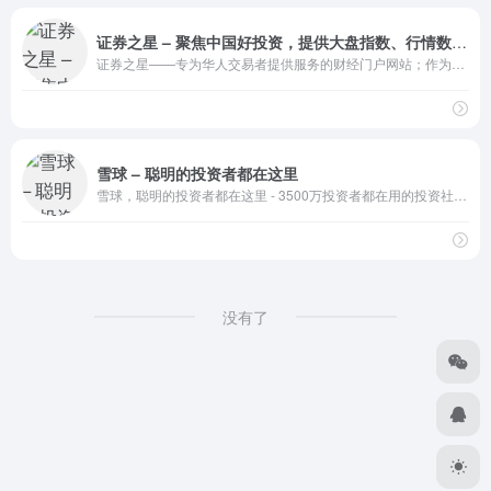
证券之星 – 聚焦中国好投资，提供大盘指数、行情数据、财经、股票、基金、期货、外汇、黄金等多种信息服务
证券之星——专为华人交易者提供服务的财经门户网站；作为资深交易者门户，证券之星是全球华人交易者获取全方位海量金融资讯信息、交流投资经验的平台。
雪球 – 聪明的投资者都在这里
雪球，聪明的投资者都在这里 - 3500万投资者都在用的投资社区，沪深港美全球市场实时行情，股票基金债券免费资讯，与投资高手实战交流。
没有了