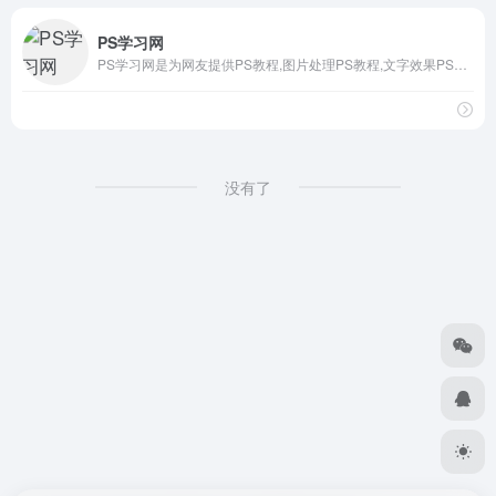
PS学习网
PS学习网是为网友提供PS教程,图片处理PS教程,文字效果PS教程,非主流制作等Photoshop教程和Photoshop视频教程的专业网站-[加强PS学习交流,共同提高PS水平,尽在PS学习网！]
没有了