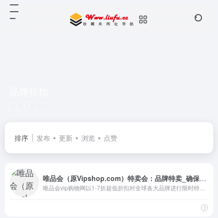
品牌折扣
共 1 篇网址
排序
发布
更新
浏览
点赞
唯品会（原Vipshop.com）特卖会：品牌特卖_确保正品_确保低价_货到付款
唯品会vip购物网以1-7折超低折扣对全球各大品牌进行限时特卖，商品囊括服装、化妆品、家居、奢侈品等上千品牌。100%正品、低价、货到付款、7天无理由退货。