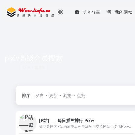
博客分享
我的网盘
pixiv高级会员搜索
共 1 篇网址
排序
发布
更新
浏览
点赞
[P站]——每日插画排行-Pixiv
虾萌是国内P站画师作品分享及学习交流网站，提供Pixiv插画排行榜与各类动漫二次元插画的浏览以及免费的热门排序高级会员搜索，并围绕着画作提供了收藏与画集等特色功能，致力于给予用户完善的一站式acg社区体验。海量pixiv精美插画作品，p站大触画师一键收藏！