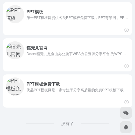
PPT模板
第一PPT模板网提供各类PPT模板免费下载，PPT背景图，PPT素材，PPT背景，免费PPT模板下载，PPT图表，精美PPT下载，PPT课件下载，PPT背景图片免费下载；
稻壳儿官网
Docer稻壳儿是金山办公旗下WPS办公资源分享平台,为WPS用户提供有需要的ppt模板、PPT背景图,PPT素材,PPT图表,ppt课件,文档模版,表格模板,云字体和图标图片素材资源；下载ppt模板,工作总结模板,个人求职应聘简历模版，就来稻壳儿官网，稻壳儿为每个人的进步加分！
PPT模板免费下载
优品PPT模板网是一家专注于分享高质量的免费PPT模板下载网站，包括图表、背景图片、素材、教程等各类PPT模板相关资源。致力于打造国内最大最权威的PPT下载一站式服务平台。
没有了