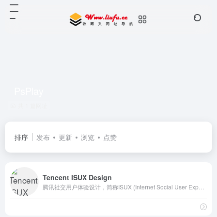
PsPlay
共 1 篇网址
排序
发布
更新
浏览
点赞
Tencent ISUX Design
腾讯社交用户体验设计，简称ISUX (Internet Social User Experience)，成立于2011年1月11日，是腾讯集团核心、全球最具规模的UX设计团队，专业成员包括用户研究、交互设计、视觉设计、品牌设计、视频动画设计、UI开发、产品设计与市场研究等，至今ISUX分布于中国深圳总部、北京、上海、成都及韩国首尔。