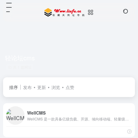
轻论坛cms
共 1 篇网址
排序
发布
更新
浏览
点赞
WellCMS
WellCMS 是一款具备亿级负载、开源、倾向移动端、轻量级、具有超快反应能力的高负载CMS，是大数据量、高并发访问网站最佳选择的轻CMS。wellcms具有安全、高效、稳定、速度超快、负载超强的特点。是大数据时代下诞生的CMS，专为海量数据站点设计的高性能、高负载的CMS。wellcms 2.0 基于XiunoPHP开发，只有22张表，运行速度非常快，处理单次请求在 0.01 秒级别，支持SSL，支持CDN，支持各种NoSQL操作，支持附件分离，支持多台DB主从读写分离。分布式服务器设计，每张表都可创建单独的DB服务器群和CACHE服务器(群)，单表可承载高达亿级以上的数据，方便部署和维护，是一个二次开发非常好的基石。