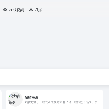
在线视频
我的
站酷海洛
站酷海洛，一站式正版视觉内容平台，站酷旗下品牌。授权内容包含商业图片、艺术插画、矢量、视频、音乐素材、字体等，已先后为阿里巴巴、京东、亚马逊、小米、联想、奥美、盛世长城、百度、360、招商银行、工商银行等数万家企业级客户提供全方位安全、高效、优质的视觉创意解决方案。