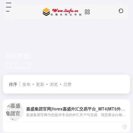
外汇平台
共 1 篇网址
排序
发布
更新
浏览
点赞
嘉盛集团官网|forex嘉盛外汇交易平台_MT4|MT5外汇在线交易平台
嘉盛集团官网为您提供专业的外汇开户与交易、现货黄金白银交易、全球股指交易、原油及大宗商品交易，场外股票交易等服务，forex嘉盛集团中文官方网站还为您提供功能强大的MT4|MT5交易平台，助您顺利交易！