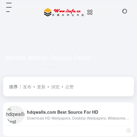
Wonder Woman Cosplay Comic
共 1 篇网址
排序
发布
更新
浏览
点赞
hdqwalls.com Best Source For HD
Download HD Wallpapers, Desktop Wallpapers, Widescreen Wallpapers In High Quality