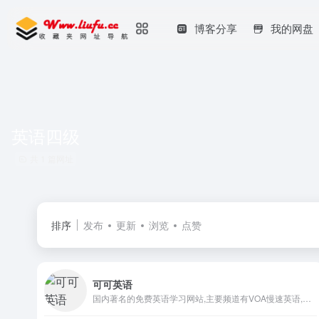
博客分享
我的网盘
英语四级
共 1 篇网址
排序
发布
更新
浏览
点赞
可可英语
国内著名的免费英语学习网站,主要频道有VOA慢速英语,VOA常速英语,bbc英语听力,英语口语,英文歌曲,影视英语,新概念,四六级等英语考试,同时提供大量音频和课件下载