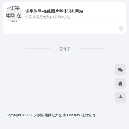
识字体网-在线图片字体识别网站
识字体网是免费在线字体识别、…
没有了
Copyright © 2026
刘付实用网址大全
由
OneNav
强力驱动