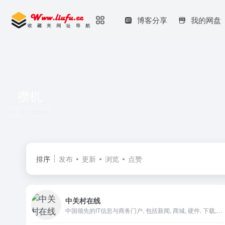
博客分享
我的网盘
攒机
共 1 篇网址
排序
发布
更新
浏览
点赞
中关村在线
中国领先的IT信息与商务门户, 包括新闻, 商城, 硬件, 下载, 游戏, 手机, 评测等40个大型频道，每天发布大量各类产品促销信息及文章专题，是IT行业的厂商, 经销商, IT产品, 解决方案的提供场所