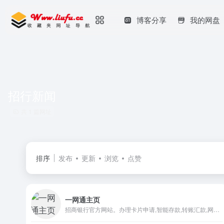
博客分享
我的网盘
招行新闻
共 1 篇网址
排序
发布
更新
浏览
点赞
一网通主页
招商银行官方网站。办理卡片申请,智能存款,转账汇款,网上支付,投资理财,贷款消费,信用卡还款,生活缴费,外汇买卖,实时利率,汇率查询,公司理财,企业贷款等业务,享受一站式综合金融服务！更可登录网上银行,手机银行,尽享24小时在线便利金融服务！@CMBOK@