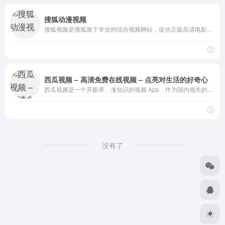
搜狐动漫视频
搜狐视频是搜狐旗下专业的综合视频网站，提供正版高清电影、电视剧、综艺、纪录片、动漫等。网罗最新最热新闻、娱乐资讯，同时提供免费视频空间和视频分享服务。
西瓜视频 – 高清免费在线视频 – 点亮对生活的好奇心
西瓜视频是一个开眼界、涨知识的视频 App，作为国内领先的中视频平台，它源源不断地为不同人群提供优质内容，让人们看到更丰富和有深度的世界，收获轻松的获得感，点亮对生活的好奇心。
没有了