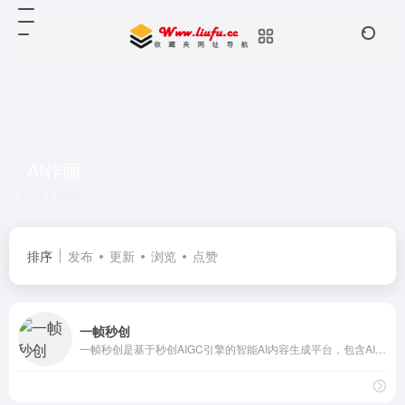
AI作画
共 1 篇网址
排序
发布
更新
浏览
点赞
一帧秒创
一帧秒创是基于秒创AIGC引擎的智能AI内容生成平台，包含AI图文转视频、AI作画创作平台AI帮写，智能一键百家号、公众号、头条号、搜狐号、新浪微博等图文、文章转视频，为企业及自媒体提供一站式视频生产和AI作画的营销神器，全面提升内容创作效率。