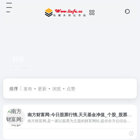
财富
共 1 篇网址
排序
发布
更新
浏览
点赞
南方财富网:今日股票行情,天天基金净值_个股_股票_基金_外汇_期货_权证_债券_港股
南方财富网,是一家以股票为主题的财富网站,提供全方位综合财经新闻和金融市场资讯的平台。内容包括股票知识、股票行情、个股分析、个股点评、个股推荐、个股档案、个股、财经、股票、基金、外汇、行情、期货、权证、债券、港股、数据、投资理财