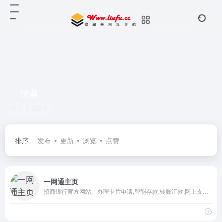
储蓄
共 1 篇网址
排序
发布
更新
浏览
点赞
一网通主页
招商银行官方网站。办理卡片申请,智能存款,转账汇款,网上支付,投资理财,贷款消费,信用卡还款,生活缴费,外汇买卖,实时利率,汇率查询,公司理财,企业贷款等业务,享受一站式综合金融服务！更可登录网上银行,手机银行,尽享24小时在线便利金融服务！@CMBOK@