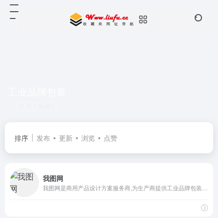
工业品牌包装
共 1 篇网址
排序
发布
更新
浏览
点赞
我图网
我图网是商用产品设计方案服务商,为生产商提供工业品牌包装设计解决方案,包括背景墙/文化墙/装饰画/包装/样机/CAD/印花图案以及党政类的PPT/Word/Excel模板下载,找正版图片设计素材就上我图网.