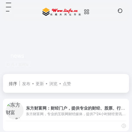
news
共 1 篇网址
排序
发布
更新
浏览
点赞
东方财富网：财经门户，提供专业的财经、股票、行情、证券、基金、理财、银行、保险、信托、期货、黄金、股吧、博客等各类财经资讯及数据
东方财富网，专业的互联网财经媒体，提供7*24小时财经资讯及全球金融市场报价，汇聚全方位的综合财经资讯和金融市场资讯，覆盖股票、财经、证券、金融、美股、港股、行情、基金、债券、期货、外汇、科创板、保险、信托、黄金、理财、商业、银行、博客、股吧、财迷、论坛等财经综合信息