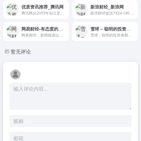
优质资讯推荐_腾讯网
新浪财经_新浪网
腾讯网从2003年创立至今，已经成为集新闻信息，区域垂直生活服务、社会化媒体资讯和产品为一体的互联网媒体平台。腾讯网下设新闻、科技、财经、娱乐、体育、汽车、时尚等多个频道，充分满足用户对不同类型资讯的需求。同时专注不同领域内容，打造精品栏目，并顺应技术发展趋势，推出网络直播等创新形式，改变了用户获取资讯的方式和习惯。
新浪财经提供7X24小时财经资讯及全球金融市场报价，覆盖股票、债券、基金、期货、信托、理财、管理等多种面向个人和企业的服务。
网易财经-有态度的财经门户
雪球 – 聪明的投资者都在这里
网易财经，新闻报道以内容整合、网友互动、主动出击为核心链条，为网友提供宏观、股票、商业、理财等财经领域的终结式报道；依托网易强大的的技术优势，提供实时的全球金融市场数据更新和实时解读，并提供操盘建议，挖掘投资机会。
雪球，聪明的投资者都在这里 - 3500万投资者都在用的投资社区，沪深港美全球市场实时行情，股票基金债券免费资讯，与投资高手实战交流。
暂无评论