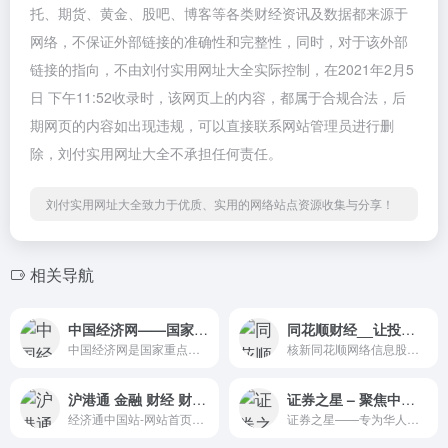
托、期货、黄金、股吧、博客等各类财经资讯及数据都来源于
网络，不保证外部链接的准确性和完整性，同时，对于该外部
链接的指向，不由刘付实用网址大全实际控制，在2021年2月5
日 下午11:52收录时，该网页上的内容，都属于合规合法，后
期网页的内容如出现违规，可以直接联系网站管理员进行删
除，刘付实用网址大全不承担任何责任。
刘付实用网址大全致力于优质、实用的网络站点资源收集与分享！
相关导航
中国经济网——国家经济门户
同花顺财经__让投资变得更简单
中国经济网是国家重点新闻网站中唯一以经济报道为中心的综合新闻网站，每日采写大量经济新闻，同时整合国内主要媒体经济新闻及信息，为政府部门、企业决策提供权威的参考依据；为所有关注经济生活的网络读者提供丰富及时的经济新闻。
核新同花顺网络信息股份有限公司（同花顺）成立于1995年，是一家专业的互联网金融数据服务商，为您全方位提供财经资讯及全球金融市场行情，覆盖股票、基金、期货、外汇、债券、银行、黄金等多种面向个人和企业的服务。
沪港通 金融 财经 财金博客 港股行情-经济通中国站
证券之星 – 聚焦中国好投资，提供大盘指数、行情数据、财经、股票、基金、期货、外汇、黄金等多种信息服务
经济通中国站-网站首页，经济通中国站全方位提供在香港上市的股票、权证即时报价服务，及各种外汇投资、财金博客,并提供专家大盘分析、数据解读等服务，让网友轻松掌握经济实时动态。
证券之星——专为华人交易者提供服务的财经门户网站；作为资深交易者门户，证券之星是全球华人交易者获取全方位海量金融资讯信息、交流投资经验的平台。