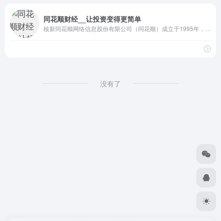
同花顺财经__让投资变得更简单
核新同花顺网络信息股份有限公司（同花顺）成立于1995年，是一家专业的互联网金融数据服务商，为您全方位提供财经资讯及全球金融市场行情，覆盖股票、基金、期货、外汇、债券、银行、黄金等多种面向个人和企业的服务。
没有了