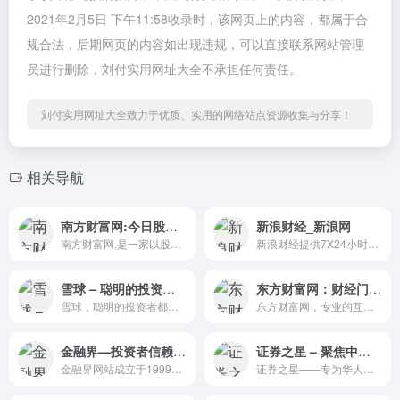
2021年2月5日 下午11:58收录时，该网页上的内容，都属于合
规合法，后期网页的内容如出现违规，可以直接联系网站管理
员进行删除，刘付实用网址大全不承担任何责任。
刘付实用网址大全致力于优质、实用的网络站点资源收集与分享！
相关导航
南方财富网:今日股票行情,天天基金净值_个股_股票_基金_外汇_期货_权证_债券_港股
新浪财经_新浪网
南方财富网,是一家以股票为主题的财富网站,提供全方位综合财经新闻和金融市场资讯的平台。内容包括股票知识、股票行情、个股分析、个股点评、个股推荐、个股档案、个股、财经、股票、基金、外汇、行情、期货、权证、债券、港股、数据、投资理财
新浪财经提供7X24小时财经资讯及全球金融市场报价，覆盖股票、债券、基金、期货、信托、理财、管理等多种面向个人和企业的服务。
雪球 – 聪明的投资者都在这里
东方财富网：财经门户，提供专业的财经、股票、行情、证券、基金、理财、银行、保险、信托、期货、黄金、股吧、博客等各类财经资讯及数据
雪球，聪明的投资者都在这里 - 3500万投资者都在用的投资社区，沪深港美全球市场实时行情，股票基金债券免费资讯，与投资高手实战交流。
东方财富网，专业的互联网财经媒体，提供7*24小时财经资讯及全球金融市场报价，汇聚全方位的综合财经资讯和金融市场资讯，覆盖股票、财经、证券、金融、美股、港股、行情、基金、债券、期货、外汇、科创板、保险、信托、黄金、理财、商业、银行、博客、股吧、财迷、论坛等财经综合信息
金融界—投资者信赖的财经金融门户网站，以证券交易为核心的互联网综合理财平台
证券之星 – 聚焦中国好投资，提供大盘指数、行情数据、财经、股票、基金、期货、外汇、黄金等多种信息服务
金融界网站成立于1999年8月，是中国金融在线（NASDAQ：JRJC）旗下成员之一，是目前中国领先的以证券交易为核心的互联网综合理财平台。金融界网站在'让投资更简单'的使命驱动下，凭借庞大的用户群，及业界领先的服务团队，为中国日益庞大的投资者打造、并不断拓展和优化互联网综合理财平台。作为财经类媒体的权威代表，金融界网站潜心聚力为广大投资者与机构用户服务，提供7*24小时、专业、立体、精准、及时的全球财经数据与资讯服务。
证券之星——专为华人交易者提供服务的财经门户网站；作为资深交易者门户，证券之星是全球华人交易者获取全方位海量金融资讯信息、交流投资经验的平台。