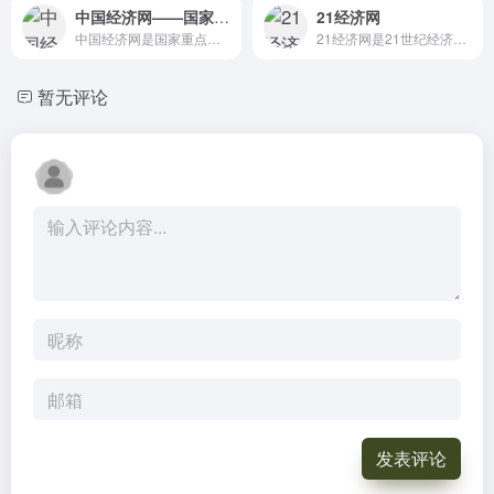
中国经济网——国家经济门户
21经济网
中国经济网是国家重点新闻网站中唯一以经济报道为中心的综合新闻网站，每日采写大量经济新闻，同时整合国内主要媒体经济新闻及信息，为政府部门、企业决策提供权威的参考依据；为所有关注经济生活的网络读者提供丰富及时的经济新闻。
21经济网是21世纪经济报道门户网站，主打财经新闻，是21世纪经济报道原创新闻最重要的展现平台，同时，有机整合客户端最深度策划、抢鲜报最新资讯，给读者提供最优质的阅读。
暂无评论
发表评论