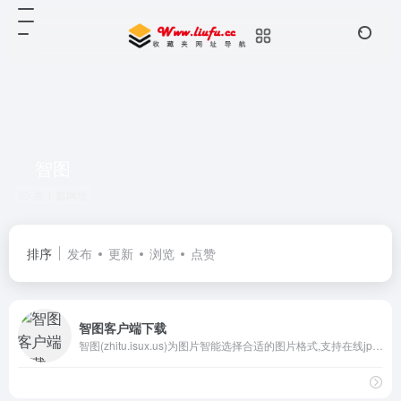
智图
共 1 篇网址
排序
发布
更新
浏览
点赞
智图客户端下载
智图(zhitu.isux.us)为图片智能选择合适的图片格式,支持在线jpg图片压缩,png图片压缩,并支持ps改变图片品质；在线生成webP图片,为你压缩图片以便节省带宽优化体验,为你提供WebP图片让你的站点高大上。