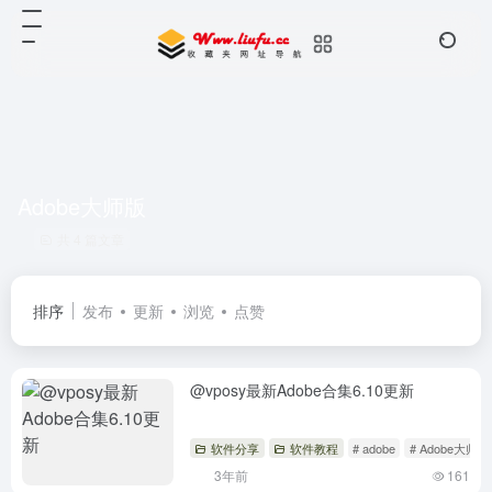
Adobe大师版
共 4 篇文章
排序
发布
更新
浏览
点赞
@vposy最新Adobe合集6.10更新
软件分享
软件教程
# adobe
# Adobe大师版
3年前
161