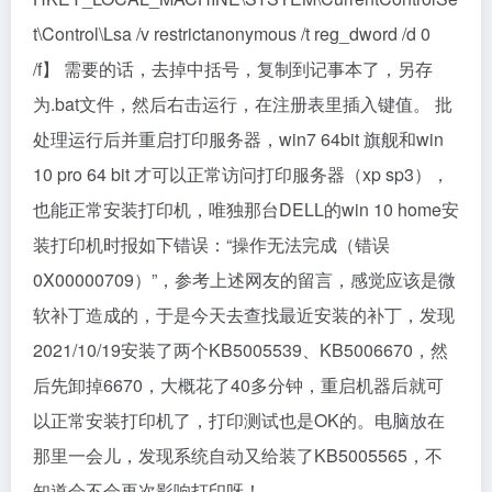
t\Control\Lsa /v restrictanonymous /t reg_dword /d 0
/f】 需要的话，去掉中括号，复制到记事本了，另存
为.bat文件，然后右击运行，在注册表里插入键值。 批
处理运行后并重启打印服务器，win7 64bit 旗舰和win
10 pro 64 bit 才可以正常访问打印服务器（xp sp3），
也能正常安装打印机，唯独那台DELL的win 10 home安
装打印机时报如下错误：“操作无法完成（错误
0X00000709）”，参考上述网友的留言，感觉应该是微
软补丁造成的，于是今天去查找最近安装的补丁，发现
2021/10/19安装了两个KB5005539、KB5006670，然
后先卸掉6670，大概花了40多分钟，重启机器后就可
以正常安装打印机了，打印测试也是OK的。电脑放在
那里一会儿，发现系统自动又给装了KB5005565，不
知道会不会再次影响打印呀！