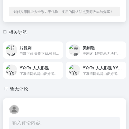
刘付实用网址大全致力于优质、实用的网络站点资源收集与分享！
相关导航
片源网
美剧迷
电影下载,美剧下载,韩剧下载,片源下载,高清电影
美剧迷【若网站无法打开，请用 meijumi.top 访问】专业的美剧下载网站，为您提供最新最全的高清美剧片源下载，各类精彩美剧第一时间更新,热门美剧排行榜，经典最好看美剧推荐。
YYeTs 人人影视
YYeTs 人人影视 YYeTs,人人影视,字幕组,字幕组APP,美剧下载,字幕下载,日剧下载,高清电影下载,韩剧下载,美剧时间表,字幕组,ZiMuZu
字幕组网站是由爱好者成员成立的网站，继续为您翻译最新最快的海外影视剧字幕,美剧,日剧,电影最新字幕下载
字幕组网站是由爱好者成员成立的网站，继续为您翻译最新最快的海外影视剧字幕,美剧,日剧,电影最新字幕下载
暂无评论