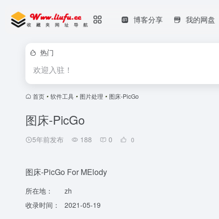
博客分享
我的网盘
热门
欢迎入驻！
首页
•
软件工具
•
图片处理
•
图床-PicGo
图床-PicGo
5年前发布
188
0
0
图床-PicGo For MElody
所在地：
zh
收录时间：
2021-05-19