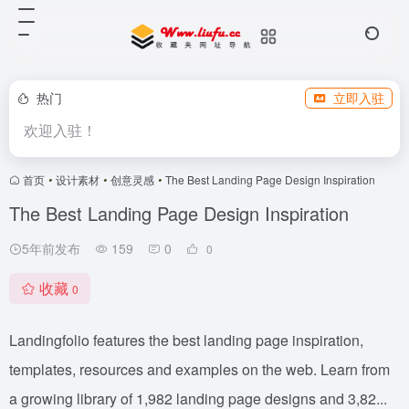
热门
立即入驻
欢迎入驻！
首页
•
设计素材
•
创意灵感
•
The Best Landing Page Design Inspiration
The Best Landing Page Design Inspiration
5年前发布
159
0
0
收藏
0
Landingfolio features the best landing page inspiration,
templates, resources and examples on the web. Learn from
a growing library of 1,982 landing page designs and 3,82...