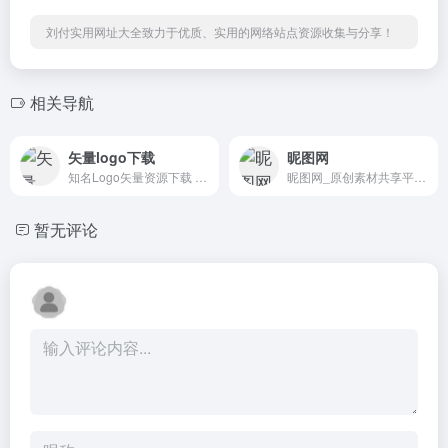
刘付实用网址大全致力于优质、实用的网络站点资源收集与分享！
相关导航
矢量logo下载
昵图网
知名Logo矢量资源下载 荷兰
昵图网_原创素材共享平台.图片素材图库提供海量原创素材,图片下载,摄影作品,设计素材,视频素材,ppt模板,PSD源文件,矢量图,AI,CDR,EPS等高清图片下载.
暂无评论