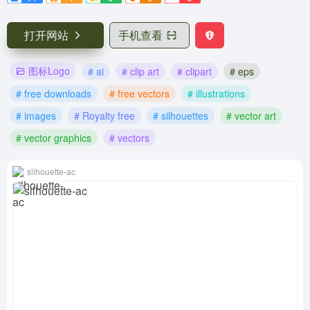
打开网站
手机查看
图标Logo
# ai
# clip art
# clipart
# eps
# free downloads
# free vectors
# illustrations
# images
# Royalty free
# silhouettes
# vector art
# vector graphics
# vectors
silhouette-ac