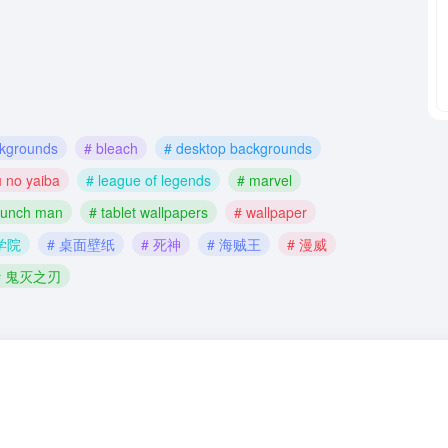
ckgrounds
# bleach
# desktop backgrounds
u no yaiba
# league of legends
# marvel
punch man
# tablet wallpapers
# wallpaper
学院
# 桌面壁纸
# 死神
# 海贼王
# 漫威
# 鬼灭之刃