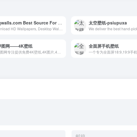
hdqwalls.com Best Source For HD
太空壁纸-psiupuxa
Download HD Wallpapers, Desktop Wallpapers, Widescreen Wallpapers In High Quality
岸图网——4K壁纸
全面屏手机壁纸
彼岸图网专注提供免费4K壁纸,4K图片,4K图片原图下载,4K,5K,6K,7K,8K壁纸图片素材,包含4K风景壁纸、4K美女壁纸、4K游戏壁纸、4K明星壁纸、4K卡通动漫壁纸、4K动物壁纸、4K汽车壁纸等。把4K高清壁纸推荐给您,让您更快的找到您想要的4K壁纸