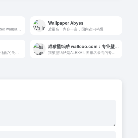
Wallpaper Abyss
We deliver the best hand-picked wallpapers from all over the universe!
质量高，内容丰富，国内访问稍慢
猫猫壁纸酷 wallcoo.com：专业壁纸下载站，提供多分辨率桌面壁纸、宽屏壁纸。
一个专为全面屏18:9,19:9手机适配的免费超清壁纸图片下载网站，兼容安卓，ios,包含4K手机壁纸，曲面屏，刘海屏，3D动态壁纸,已适配目前所有的品牌手机，包含三星曲面屏,iphoneX壁纸,oppo全面屏壁纸,vivo全面屏壁纸,小米,华为全面屏壁纸,一加全面屏壁纸,等所有全面屏手机。
猫猫壁纸酷是ALEXA世界排名最高的专业壁纸站，免费提供最优秀的桌面壁纸和宽屏壁纸资源，提供多风格多分辨率桌面壁纸下载，包括：月历、风景、卡通、明星、插画、绘画、电影、游戏、动物、体育等。