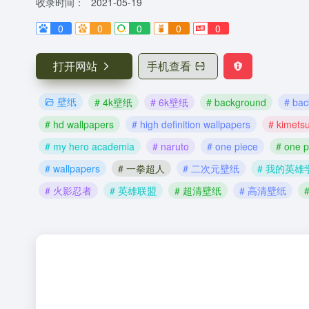
收录时间：
2021-05-19
0
0
0
0
0
打开网站
手机查看
壁纸
# 4k壁纸
# 6k壁纸
# background
# ba
# hd wallpapers
# high definition wallpapers
# kimets
# my hero academia
# naruto
# one piece
# one 
# wallpapers
# 一拳超人
# 二次元壁纸
# 我的英雄
# 火影忍者
# 英雄联盟
# 超清壁纸
# 高清壁纸