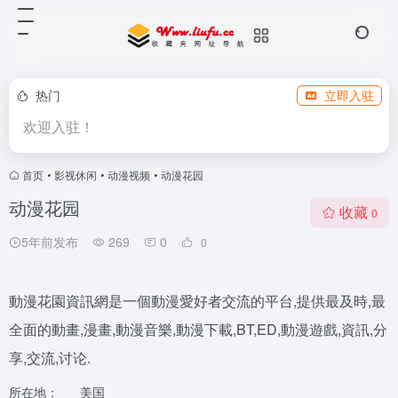
热门
立即入驻
欢迎入驻！
首页
•
影视休闲
•
动漫视频
•
动漫花园
动漫花园
收藏
0
5年前发布
269
0
0
動漫花園資訊網是一個動漫愛好者交流的平台,提供最及時,最
全面的動畫,漫畫,動漫音樂,動漫下載,BT,ED,動漫遊戲,資訊,分
享,交流,讨论.
所在地：
美国