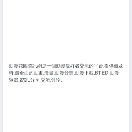
動漫花園資訊網是一個動漫愛好者交流的平台,提供最及
時,最全面的動畫,漫畫,動漫音樂,動漫下載,BT,ED,動漫
遊戲,資訊,分享,交流,讨论.