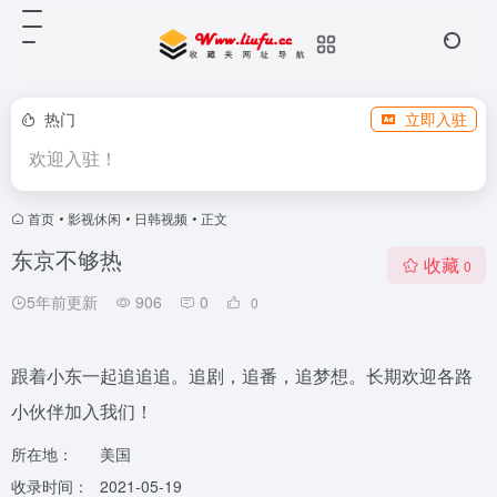
热门
立即入驻
欢迎入驻！
首页
•
影视休闲
•
日韩视频
•
正文
东京不够热
收藏
0
5年前更新
906
0
0
跟着小东一起追追追。追剧，追番，追梦想。长期欢迎各路
小伙伴加入我们！
所在地：
美国
收录时间：
2021-05-19