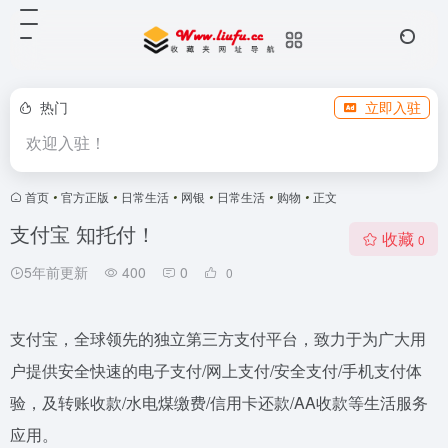
热门
立即入驻
欢迎入驻！
首页
•
官方正版
•
日常生活
•
网银
•
日常生活
•
购物
•
正文
支付宝 知托付！
收藏
0
5年前更新
400
0
0
支付宝，全球领先的独立第三方支付平台，致力于为广大用
户提供安全快速的电子支付/网上支付/安全支付/手机支付体
验，及转账收款/水电煤缴费/信用卡还款/AA收款等生活服务
应用。